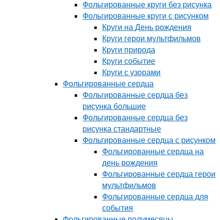
Фольгированные круги без рисунка
Фольгированные круги с рисунком
Круги на День рождения
Круги герои мультфильмов
Круги природа
Круги событие
Круги с узорами
Фольгированные сердца
Фольгированные сердца без
рисунка большие
Фольгированные сердца без
рисунка стандартные
Фольгированные сердца с рисунком
Фольгированные сердца на
день рождения
Фольгированные сердца герои
мультфильмов
Фольгированные сердца для
события
Фольгированные полумесяцы