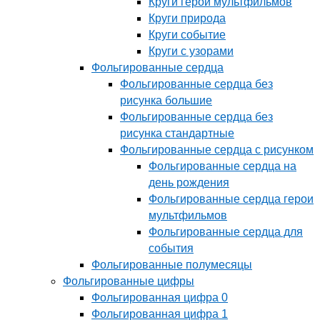
Круги герои мультфильмов
Круги природа
Круги событие
Круги с узорами
Фольгированные сердца
Фольгированные сердца без
рисунка большие
Фольгированные сердца без
рисунка стандартные
Фольгированные сердца с рисунком
Фольгированные сердца на
день рождения
Фольгированные сердца герои
мультфильмов
Фольгированные сердца для
события
Фольгированные полумесяцы
Фольгированные цифры
Фольгированная цифра 0
Фольгированная цифра 1