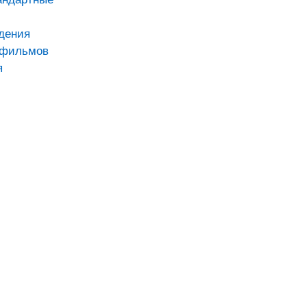
дения
тфильмов
я