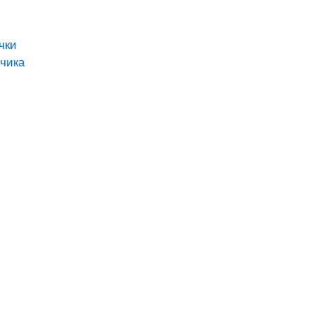
чки
чика