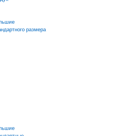
ольшие
андартного размера
ольшие
андартные