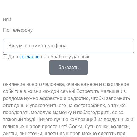
T
V
e
k
или
l
По телефону
e
Телефон
Соглашение
g
Даю
согласие
на обработку данных
Заказать
r
оявление нового человека, очень важное и счастливое
a
событие в жизни каждой семьи! Встретить малыша из
роддома нужно эффектно и радостно, чтобы запомнить
m
этот день и увековечить его на фотографиях, а так же
порадовать молодую мамочку и поблагодарить ее за
тяжелый труд! Ничего лучше композиций из воздушных и
гелиевых шаров просто нет! Соски, бутылочки, коляски,
аисты, пинеточки, цветы из шаров можно сделать под