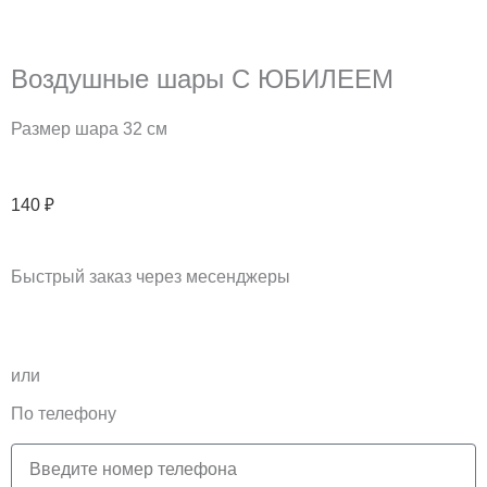
Воздушные шары С ЮБИЛЕЕМ
Размер шара 32 см
140
₽
Быстрый заказ через месенджеры
T
V
e
k
или
l
По телефону
e
Телефон