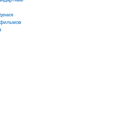
дения
тфильмов
я