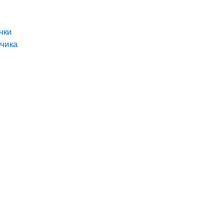
чки
чика