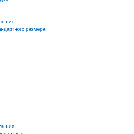
ольшие
андартного размера
ольшие
андартные