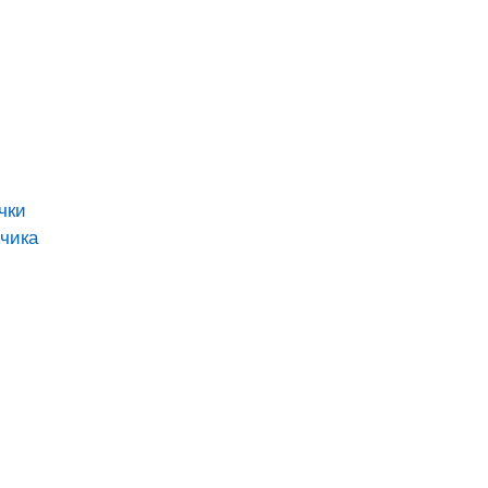
чки
чика