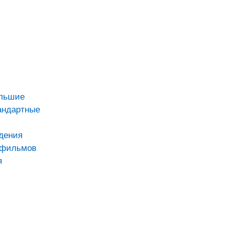
ольшие
андартные
дения
тфильмов
я