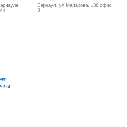
арнауле.
Барнаул. ул.Малахова, 138 офис
ми.
3
чки
чика