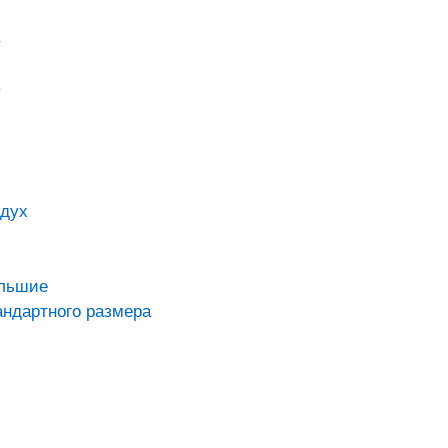
в
здух
ольшие
андартного размера