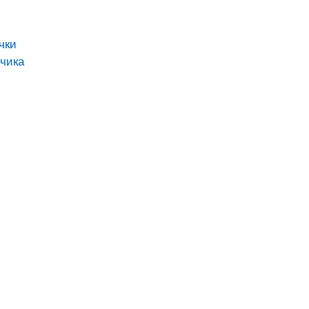
чки
чика