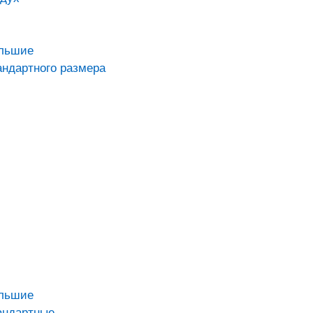
ольшие
андартного размера
ольшие
андартные