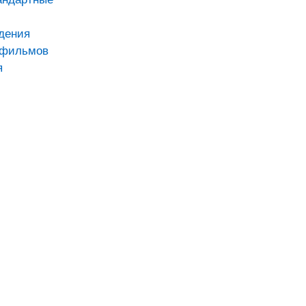
дения
тфильмов
я