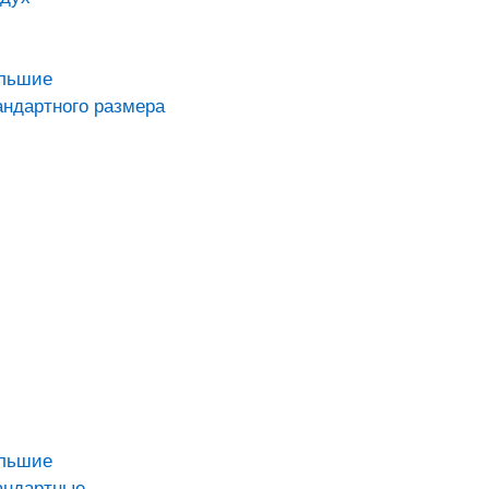
ольшие
андартного размера
ольшие
андартные