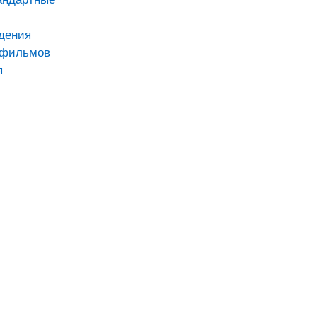
дения
тфильмов
я