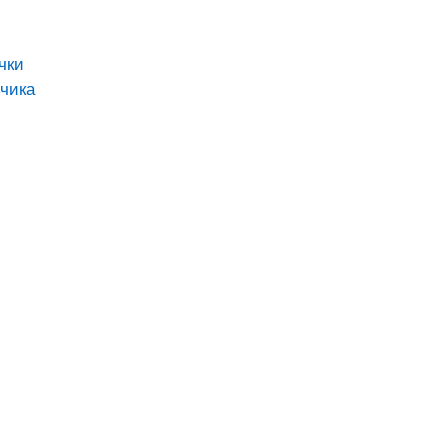
чки
чика