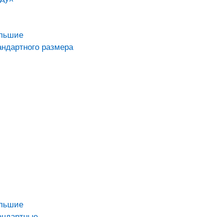
ольшие
андартного размера
ольшие
андартные