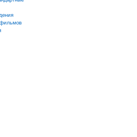
дения
тфильмов
я