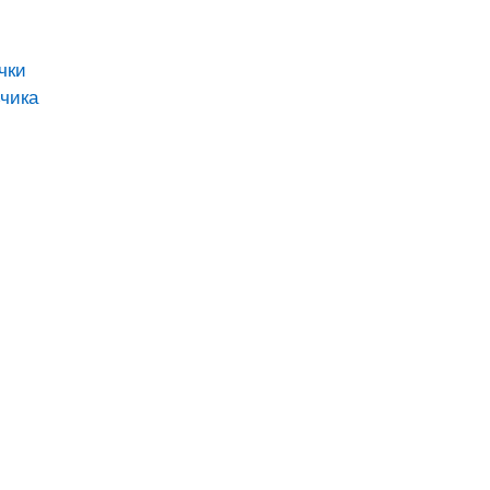
чки
чика