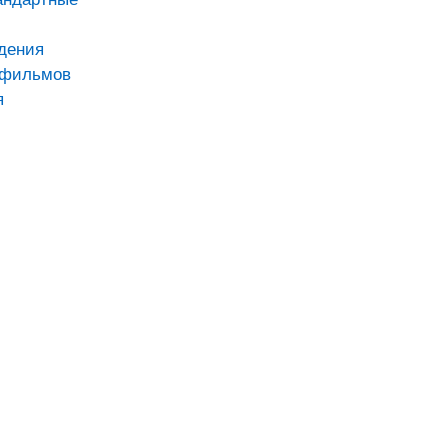
дения
тфильмов
я