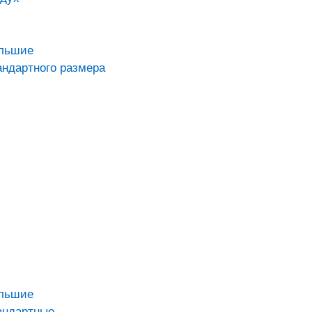
ольшие
андартного размера
ольшие
андартные