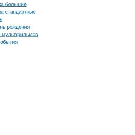
ка большие
ка стандартные
м
ень рождения
и мультфильмов
события