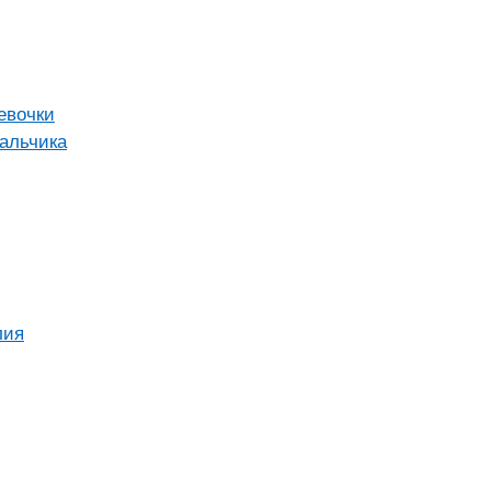
евочки
альчика
лия