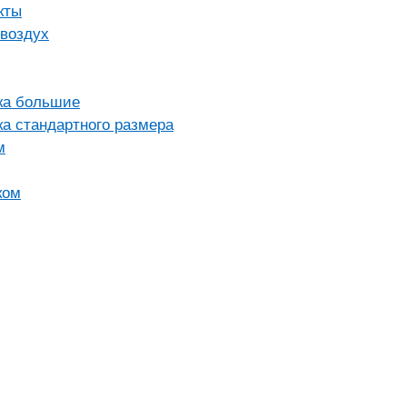
кты
воздух
ка большие
а стандартного размера
м
ком