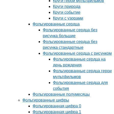
Круги герои мультфильмов
Круги природа
Круги событие
Круги с узорами
Фольгированные сердца
Фольгированные сердца без
рисунка большие
Фольгированные сердца без
рисунка стандартные
Фольгированные сердца с рисунком
Фольгированные сердца на
день рождения
Фольгированные сердца герои
мультфильмов
Фольгированные сердца для
события
Фольгированные полумесяцы
Фольгированные цифры
Фольгированная цифра 0
Фольгированная цифра 1