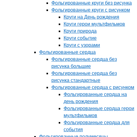
Фольгированные круги без рисунка
Фольгированные круги с рисунком
Круги на День рождения
Круги герои мультфильмов
Круги природа
Круги событие
Круги с узорами
Фольгированные сердца
Фольгированные сердца без
рисунка большие
Фольгированные сердца без
рисунка стандартные
Фольгированные сердца с рисунком
Фольгированные сердца на
день рождения
Фольгированные сердца герои
мультфильмов
Фольгированные сердца для
события
Фольгированные полумесяцы