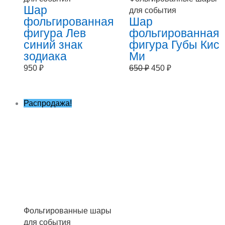
Шар
для события
фольгированная
Шар
фигура Лев
фольгированная
синий знак
фигура Губы Кис
зодиака
Ми
950
₽
650
₽
450
₽
Первоначальная
Текущая
Распродажа!
цена
цена:
составляла
350 ₽.
650 ₽.
Фольгированные шары
для события