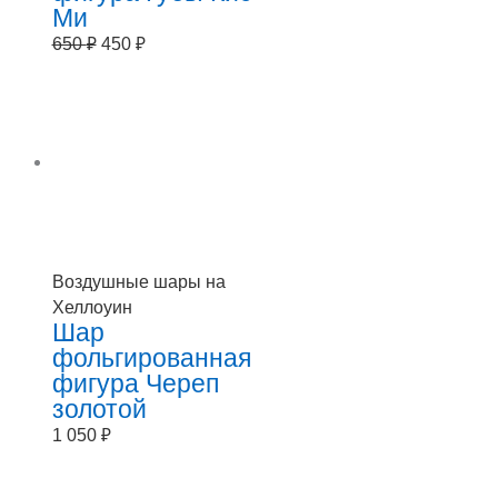
Ми
650
₽
450
₽
Воздушные шары на
Хеллоуин
Шар
фольгированная
фигура Череп
золотой
1 050
₽