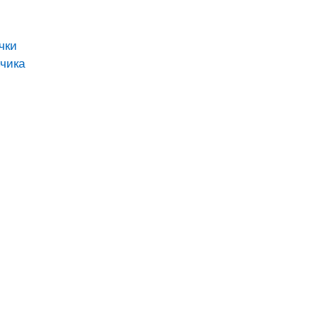
чки
чика