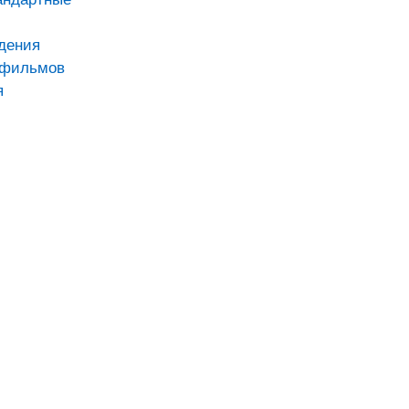
дения
тфильмов
я