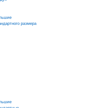
ольшие
андартного размера
ольшие
андартные