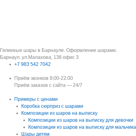
Перейти
Поиск:
Первоначальная
Текущая
к
цена
цена:
содержимому
составляла
650 ₽.
850 ₽.
Гелиевые шары в Барнауле. Оформление шарами.
Барнаул. ул.Малахова, 138 офис 3
+7 983 542 7042
Приём звонков 8:00-22:00
Приём заказов с сайта — 24/7
Примеры с ценами
Коробка сюрприз с шарами
Композиции из шаров на выписку
Композиции из шаров на выписку для девочки
Композиции из шаров на выписку для мальчика
Шары детям