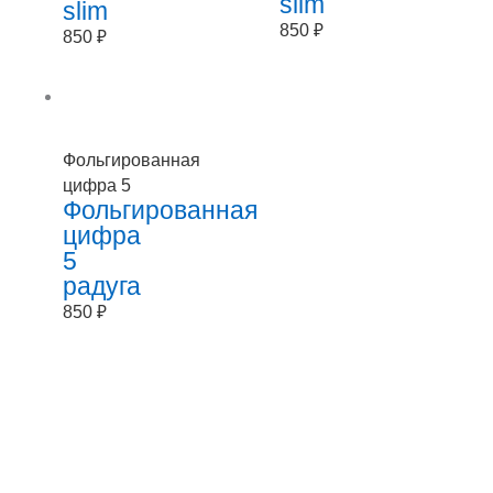
slim
slim
850
₽
850
₽
Фольгированная
цифра 5
Фольгированная
цифра
5
радуга
850
₽