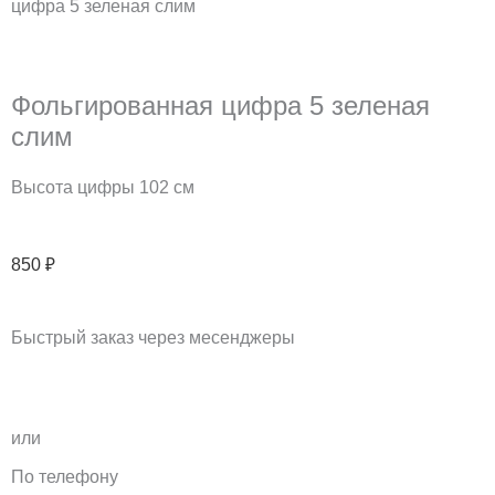
цифра 5 зеленая слим
Фольгированная цифра 5 зеленая
слим
Высота цифры 102 см
850
₽
Быстрый заказ через месенджеры
T
V
e
k
или
l
По телефону