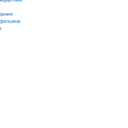
дения
тфильмов
я