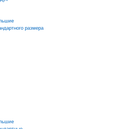
ольшие
андартного размера
ольшие
андартные