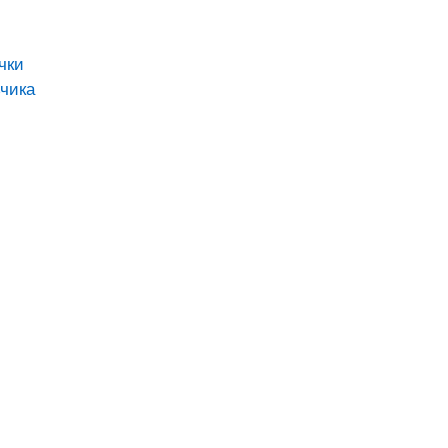
чки
чика