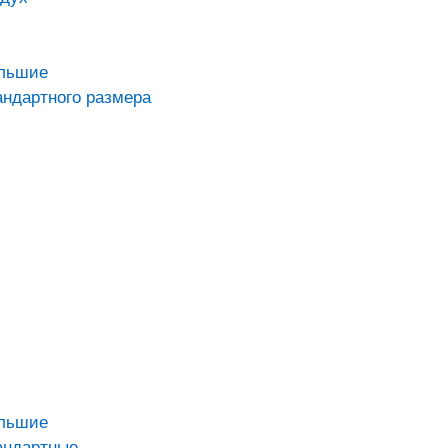
ольшие
андартного размера
ольшие
андартные