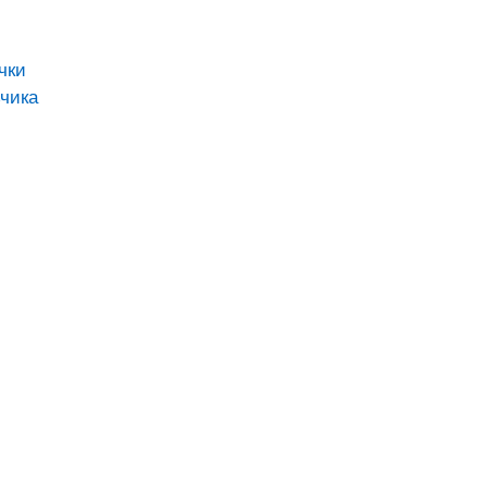
чки
чика