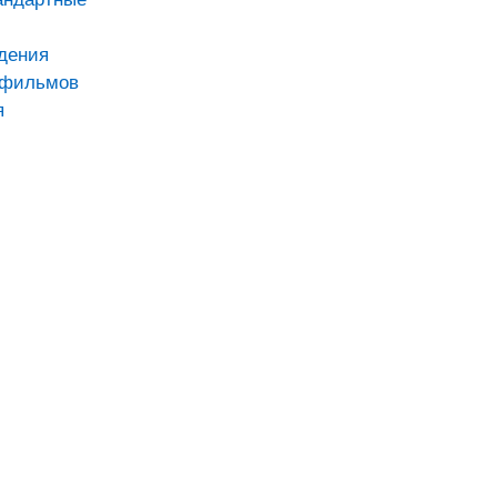
дения
тфильмов
я