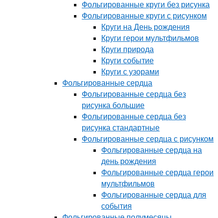
Фольгированные круги без рисунка
Фольгированные круги с рисунком
Круги на День рождения
Круги герои мультфильмов
Круги природа
Круги событие
Круги с узорами
Фольгированные сердца
Фольгированные сердца без
рисунка большие
Фольгированные сердца без
рисунка стандартные
Фольгированные сердца с рисунком
Фольгированные сердца на
день рождения
Фольгированные сердца герои
мультфильмов
Фольгированные сердца для
события
Фольгированные полумесяцы