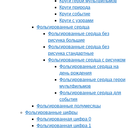
Круги герои мультфильмов
Круги природа
Круги событие
Круги с узорами
Фольгированные сердца
Фольгированные сердца без
рисунка большие
Фольгированные сердца без
рисунка стандартные
Фольгированные сердца с рисунком
Фольгированные сердца на
день рождения
Фольгированные сердца герои
мультфильмов
Фольгированные сердца для
события
Фольгированные полумесяцы
Фольгированные цифры
Фольгированная цифра 0
Фольгированная цифра 1