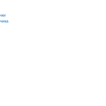
чки
чика