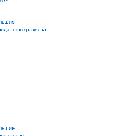
ольшие
андартного размера
ольшие
андартные