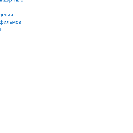
дения
тфильмов
я