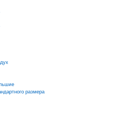
в
здух
ольшие
андартного размера