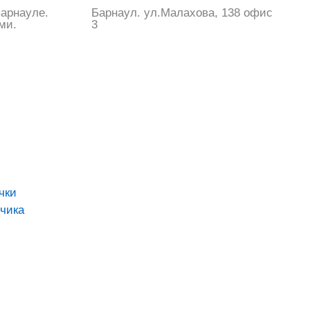
арнауле.
Барнаул. ул.Малахова, 138 офис
ми.
3
чки
чика