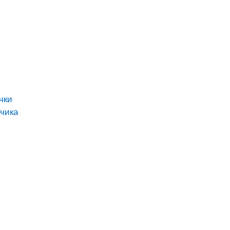
чки
чика