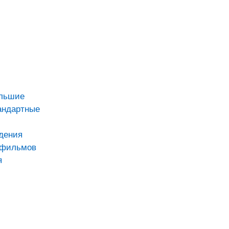
ольшие
андартные
дения
тфильмов
я