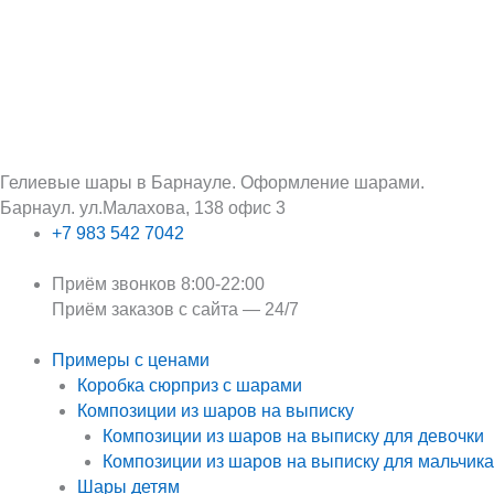
Перейти
Поиск:
Первоначальная
Текущая
к
цена
цена:
содержимому
составляла
650 ₽.
850 ₽.
Гелиевые шары в Барнауле. Оформление шарами.
Барнаул. ул.Малахова, 138 офис 3
+7 983 542 7042
Приём звонков 8:00-22:00
Приём заказов с сайта — 24/7
Примеры с ценами
Коробка сюрприз с шарами
Композиции из шаров на выписку
Композиции из шаров на выписку для девочки
Композиции из шаров на выписку для мальчика
Шары детям