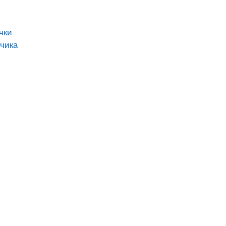
чки
чика