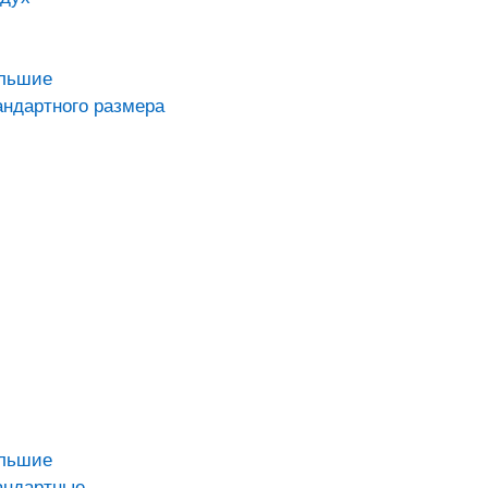
ольшие
андартного размера
ольшие
андартные