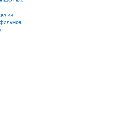
дения
тфильмов
я