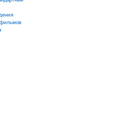
дения
тфильмов
я