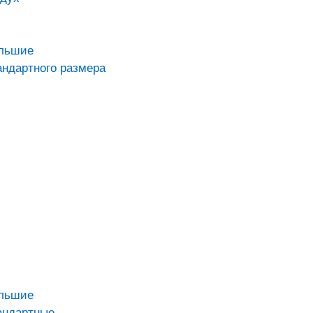
ольшие
андартного размера
ольшие
андартные