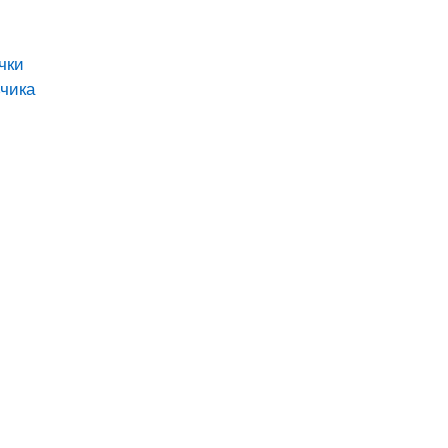
чки
чика