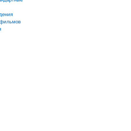
дения
тфильмов
я