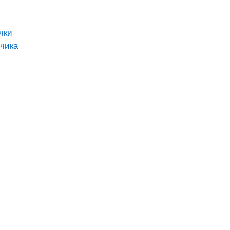
чки
чика